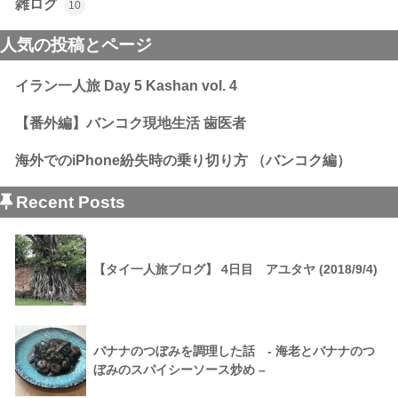
雑ログ
10
人気の投稿とページ
イラン一人旅 Day 5 Kashan vol. 4
【番外編】バンコク現地生活 歯医者
海外でのiPhone紛失時の乗り切り方 （バンコク編）
Recent Posts
【タイ一人旅ブログ】 4日目 アユタヤ (2018/9/4)
バナナのつぼみを調理した話 - 海老とバナナのつ
ぼみのスパイシーソース炒め –